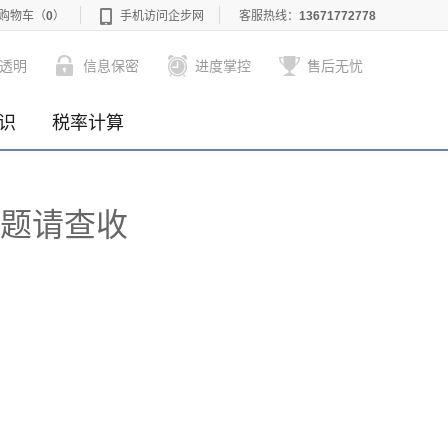
购物车
（
0
）
手机访问企步网
客服热线：
13671772778
透明
信息保密
进度掌控
售后无忧
识
税率计算
题请查收