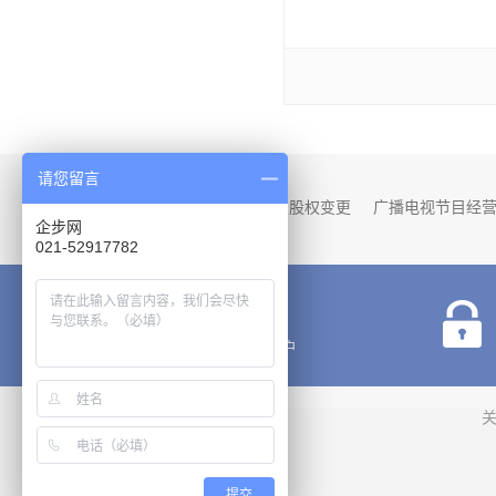
请您留言
热门服务：
注册资本变更
股权变更
广播电视节目经
企步网
企业住所变更-跨区迁移
商标转让
商标变
021-52917782
注册资本变更
公司地址变更
价格透明
明码标价不欺瞒用户
提交