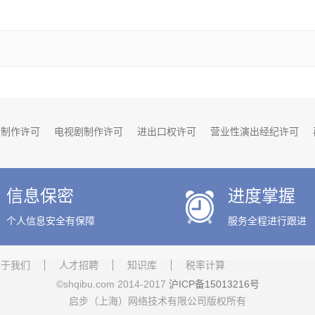
营制作许可
电视剧制作许可
进出口权许可
营业性演出经纪许可
更
注册商标
实用新型专利
软件著作权
文字或美术著作权
发
信息保密
进度掌握
个人信息安全有保障
服务全程进行跟进
关于我们
人才招聘
知识库
税率计算
©shqibu.com 2014-2017
沪ICP备15013216号
启步（上海）网络技术有限公司版权所有