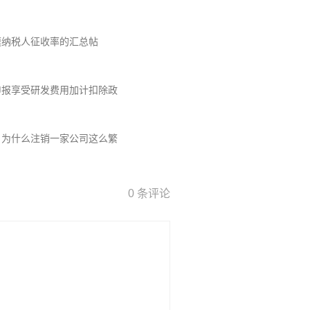
模纳税人征收率的汇总帖
申报享受研发费用加计扣除政
，为什么注销一家公司这么繁
0 条评论