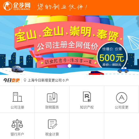
上海今日新增变更公司
0
户

上海今日新增注册公司
0
户

上海今日新增变更公司
0
户

上海今日新增注册公司
0
户





公司注册
财税服务
知识产权
公司变更


银行开户
税金计算