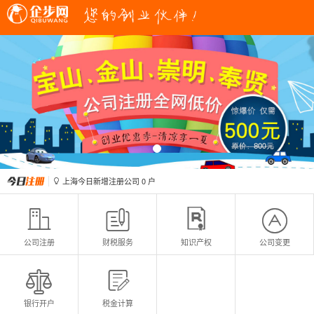
上海今日新增变更公司
0
户

上海今日新增注册公司
0
户

上海今日新增变更公司
0
户

上海今日新增注册公司
0
户





公司注册
财税服务
知识产权
公司变更


银行开户
税金计算