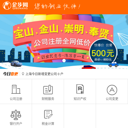
上海今日新增变更公司
0
户

上海今日新增注册公司
0
户

上海今日新增变更公司
0
户

上海今日新增注册公司
0
户





公司注册
财税服务
知识产权
公司变更


银行开户
税金计算