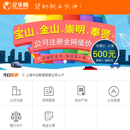
上海今日新增变更公司
0
户

上海今日新增注册公司
0
户

上海今日新增变更公司
0
户

上海今日新增注册公司
0
户





公司注册
财税服务
知识产权
公司变更


银行开户
税金计算