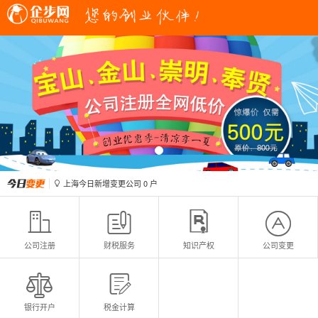
上海今日新增变更公司
0
户

上海今日新增注册公司
0
户

上海今日新增变更公司
0
户

上海今日新增注册公司
0
户





公司注册
财税服务
知识产权
公司变更


银行开户
税金计算