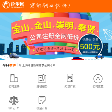
上海今日新增变更公司
0
户

上海今日新增注册公司
0
户

上海今日新增变更公司
0
户

上海今日新增注册公司
0
户





公司注册
财税服务
知识产权
公司变更


银行开户
税金计算