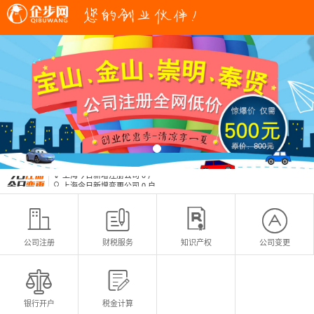
上海今日新增变更公司
0
户

上海今日新增注册公司
0
户

上海今日新增变更公司
0
户

上海今日新增注册公司
0
户





公司注册
财税服务
知识产权
公司变更


银行开户
税金计算