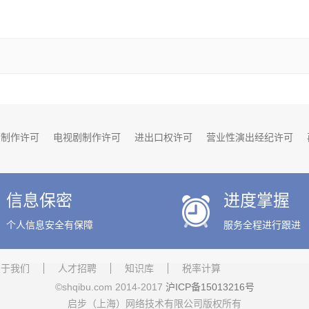
营制作许可
电视剧制作许可
进出口权许可
营业性演出经纪许可
更
注册商标
实用新型专利
软件著作权
文字或美术著作权
发
信息保密
进度掌握
个人信息安全有保障
服务全程进行跟进
关于我们
人才招聘
知识库
税率计算
©shqibu.com 2014-2017
沪ICP备15013216号
启步（上海）网络技术有限公司版权所有