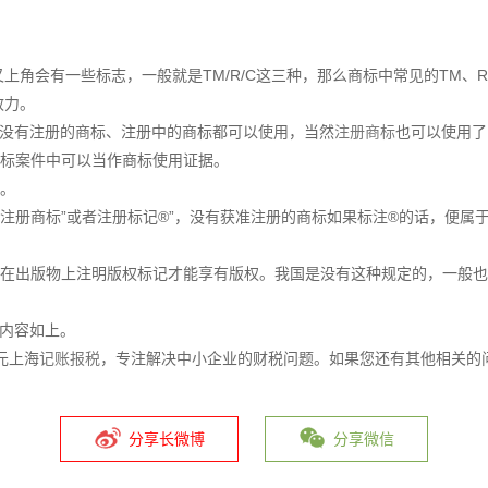
上角会有一些标志，一般就是TM/R/C这三种，那么商标中常见的TM、
效力。
，一般没有注册的商标、注册中的商标都可以使用，当然
注册商标
也可以使用了
商标案件中可以当作商标使用证据。
功。
“注册商标”或者注册标记®”，没有获准注册的商标如果标注®的话，便属
在出版物上注明版权标记才能享有版权。我国是没有这种规定的，一般也就
的内容如上。
元上海
记账报税
，专注解决中小企业的财税问题。如果您还有其他相关的
分享长微博
分享微信