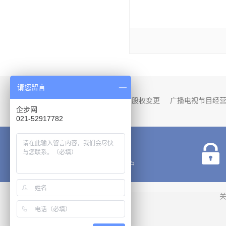
请您留言
热门服务：
注册资本变更
股权变更
广播电视节目经
企步网
企业住所变更-跨区迁移
商标转让
商标变
021-52917782
注册资本变更
公司地址变更
价格透明
明码标价不欺瞒用户