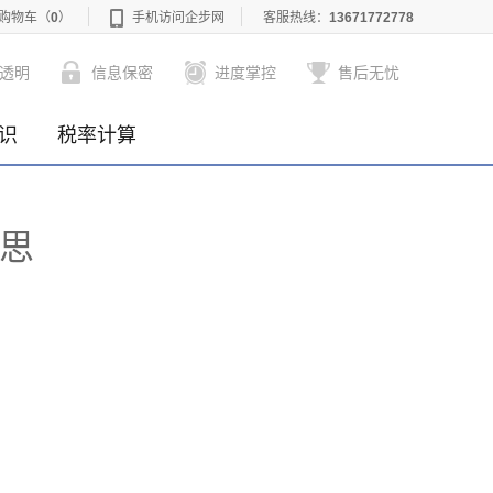
购物车
（
0
）
手机访问企步网
客服热线：
13671772778
透明
信息保密
进度掌控
售后无忧
识
税率计算
意思