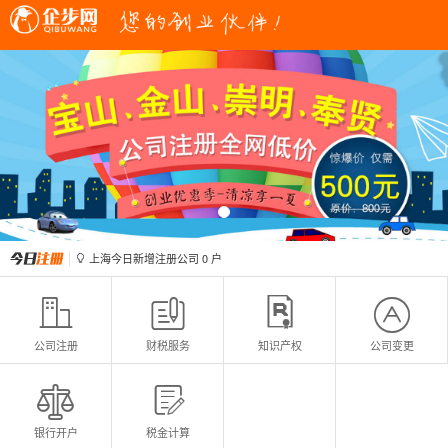
上海今日新增变更公司
0
户

上海今日新增注册公司
0
户

上海今日新增变更公司
0
户

上海今日新增注册公司
0
户





公司注册
财税服务
知识产权
公司变更


银行开户
税金计算