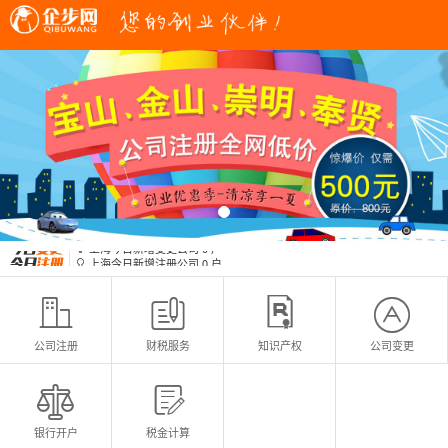
上海今日新增变更公司
0
户

上海今日新增注册公司
0
户

上海今日新增变更公司
0
户

上海今日新增注册公司
0
户





公司注册
财税服务
知识产权
公司变更


银行开户
税金计算