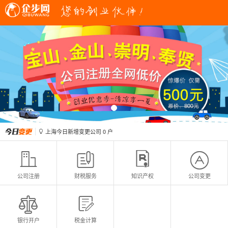
上海今日新增变更公司
0
户

上海今日新增注册公司
0
户

上海今日新增变更公司
0
户

上海今日新增注册公司
0
户





公司注册
财税服务
知识产权
公司变更


银行开户
税金计算